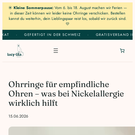
☀️
Kleine Sommerpause:
Vom 6. bis 18. August machen wir Ferien —
in dieser Zeit können wir leider keine Ohrringe verschicken. Bestellen
kannst du weiterhin, dein Lieblingspaar reist los, sobald wir zurück sind.
💛
Zum
T
·
GEFERTIGT IN DER SCHWEIZ
·
GRATISVERSAND IN DE
Inhalt
springen
Ohrringe für empfindliche
Ohren – was bei Nickelallergie
wirklich hilft
15.06.2026