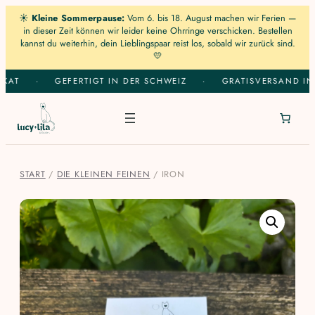
☀️
Kleine Sommerpause:
Vom 6. bis 18. August machen wir Ferien —
in dieser Zeit können wir leider keine Ohrringe verschicken. Bestellen
kannst du weiterhin, dein Lieblingspaar reist los, sobald wir zurück sind.
💛
Zum
AT
·
GEFERTIGT IN DER SCHWEIZ
·
GRATISVERSAND IN 
Inhalt
springen
START
/
DIE KLEINEN FEINEN
/ IRON