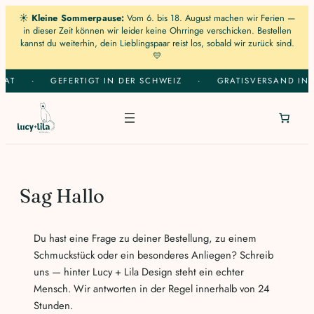
☀️
Kleine Sommerpause:
Vom 6. bis 18. August machen wir Ferien —
in dieser Zeit können wir leider keine Ohrringe verschicken. Bestellen
kannst du weiterhin, dein Lieblingspaar reist los, sobald wir zurück sind.
💛
Zum
KAT
·
GEFERTIGT IN DER SCHWEIZ
·
GRATISVERSAND IN 
Inhalt
springen
Sag Hallo
Du hast eine Frage zu deiner Bestellung, zu einem
Schmuckstück oder ein besonderes Anliegen? Schreib
uns — hinter Lucy + Lila Design steht ein echter
Mensch. Wir antworten in der Regel innerhalb von 24
Stunden.