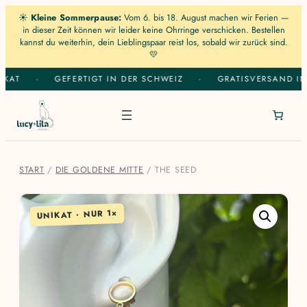
☀️
Kleine Sommerpause:
Vom 6. bis 18. August machen wir Ferien —
in dieser Zeit können wir leider keine Ohrringe verschicken. Bestellen
kannst du weiterhin, dein Lieblingspaar reist los, sobald wir zurück sind.
💛
Zum
KAT
·
GEFERTIGT IN DER SCHWEIZ
·
GRATISVERSAND IN 
Inhalt
springen
START
/
DIE GOLDENE MITTE
/ THE SEED
UNIKAT · NUR 1×