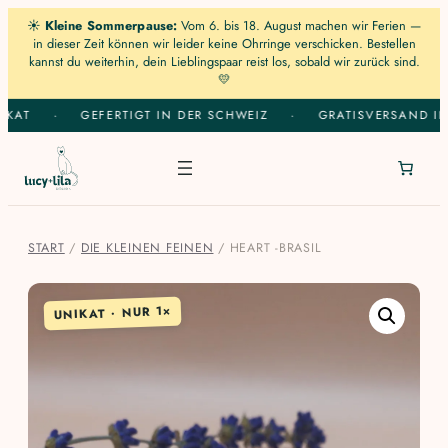
☀️
Kleine Sommerpause:
Vom 6. bis 18. August machen wir Ferien —
in dieser Zeit können wir leider keine Ohrringe verschicken. Bestellen
kannst du weiterhin, dein Lieblingspaar reist los, sobald wir zurück sind.
💛
Zum
KAT
·
GEFERTIGT IN DER SCHWEIZ
·
GRATISVERSAND IN 
Inhalt
springen
START
/
DIE KLEINEN FEINEN
/ HEART -BRASIL
UNIKAT · NUR 1×