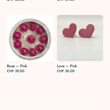
Rose – Pink
Love – Pink
CHF
39.00
CHF
30.00