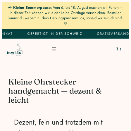
☀️
Kleine Sommerpause:
Vom 6. bis 18. August machen wir Ferien —
in dieser Zeit können wir leider keine Ohrringe verschicken. Bestellen
kannst du weiterhin, dein Lieblingspaar reist los, sobald wir zurück sind.
💛
Zum
NIKAT
·
GEFERTIGT IN DER SCHWEIZ
·
GRATISVERSAND I
Inhalt
springen
Kleine Ohrstecker
handgemacht — dezent &
leicht
Dezent, fein und trotzdem mit